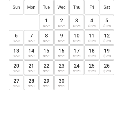
Sun
Mon
Tue
Wed
Thu
Fri
Sat
1
2
3
4
5
$228
$228
$228
$228
$228
6
7
8
9
10
11
12
$228
$228
$228
$228
$228
$228
$228
13
14
15
16
17
18
19
$228
$228
$228
$228
$228
$228
$228
20
21
22
23
24
25
26
$228
$228
$228
$228
$228
$228
$228
27
28
29
30
$228
$228
$228
$228